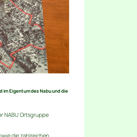
nd im Eigentum des Nabu und die
.
der NABU Ortsgruppe
owie die zahlreichen