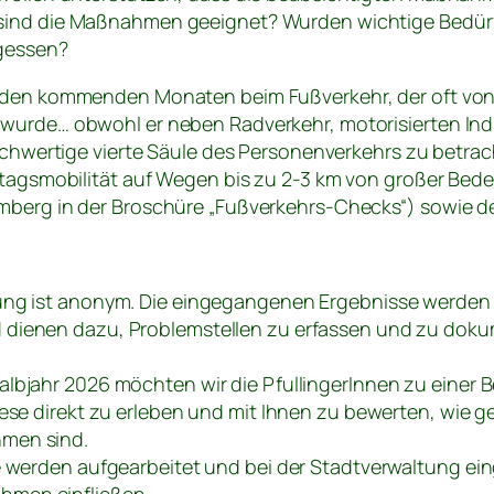
sind die Maßnahmen geeignet? Wurden wichtige Bedür
rgessen?
 den kommenden Monaten beim Fußverkehr, der oft von 
wurde… obwohl er neben Radverkehr, motorisierten Ind
eichwertige vierte Säule des Personenverkehrs zu betrac
lltagsmobilität auf Wegen bis zu 2-3 km von großer Bed
berg in der Broschüre „Fußverkehrs-Checks“) sowie der 
ung ist anonym. Die eingegangenen Ergebnisse werde
dienen dazu, Problemstellen zu erfassen und zu doku
lbjahr 2026 möchten wir die PfullingerInnen zu einer 
iese direkt zu erleben und mit Ihnen zu bewerten, wie 
men sind.
 werden aufgearbeitet und bei der Stadtverwaltung einge