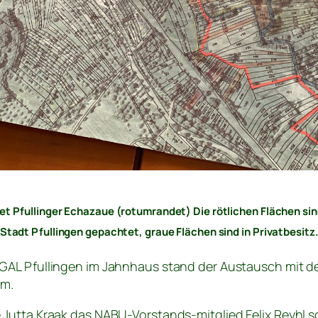
et Pfullinger Echazaue (rotumrandet) Die rötlichen Flächen si
 Stadt Pfullingen gepachtet, graue Flächen sind in Privatbesitz
GAL Pfullingen im Jahnhaus stand der Austausch mit 
mm.
Jutta Kraak das NABU-Vorstands-mitglied Felix Reyhl s