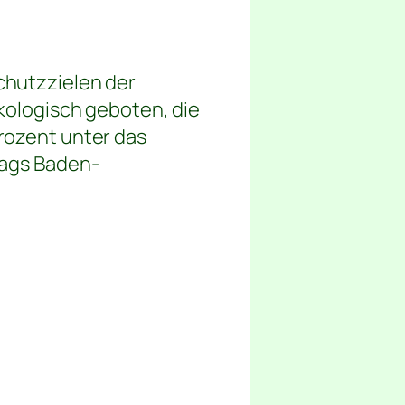
chutzzielen der
kologisch geboten, die
rozent unter das
stags Baden-