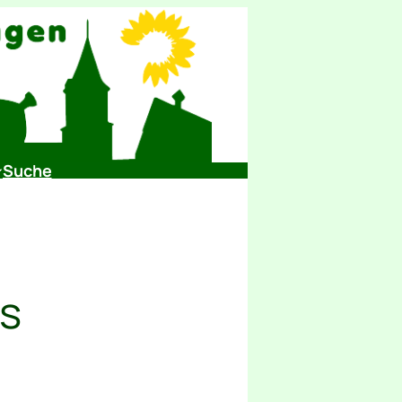
Suche
rs