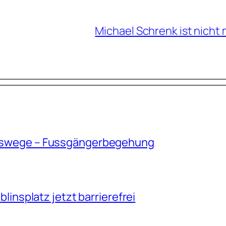
Michael Schrenk ist nicht
sswege – Fussgängerbegehung
blinsplatz jetzt barrierefrei