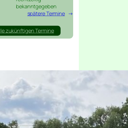
bekanntgegeben
spätere Termine
→
lle zukünftigen Termine
ssern. Daher wurde mit
rchgeführt, hierfür
gerstrasse /Sandstrasse