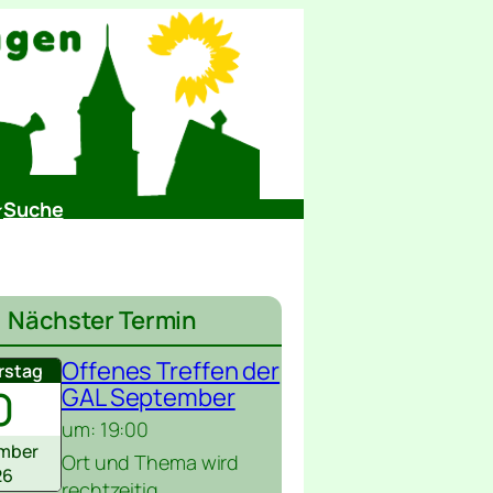
Suche
Nächster Termin
Offenes Treffen der
rstag
0
GAL September
um: 19:00
mber
Ort und Thema wird
26
rechtzeitig