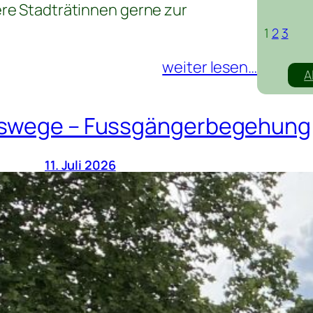
re Stadträtinnen gerne zur
1
2
3
weiter lesen…
A
sswege – Fussgängerbegehung
11. Juli 2026
Wir möchten wichtige Fusswege verbe
der Stadtverwaltung eine Begehung du
haben wir als Schwerpunkt die Gönnin
ausgewählt. Unsere Forderungen:
weiter lesen…