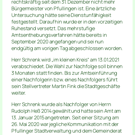
rechtskräftig seit dem 31. Dezember nicht mehr
Bürgermeister von Pfullingen ist. Eine ärtzliche
Untersuchung hätte seine Dienstunfähigkeit
festgestellt. Daraufhin wurde er in den vorzeitigen
Ruhestand versetzt. Das mehrstufige
Amtsenthebungsverfahren hätte bereits in
September 2020 angefangen und sei nun
endgültig am vorigen Tag abgeschlossen worden.
Herr Schrenk wird „im kleinen Kreis“ am 13.01.2021
verabschiedet. Die Wahl zur Nachfolge soll binnen
3 Monaten statt finden. Bis zur Amtseinführung
einer Nachfolgerin bzw. eines Nachfolgers führt
sein Stellvertreter Martin Fink die Stadtgeschäfte
weiter.
Herr Schrenk wurde als Nachfolger von Herrn
Rudolph Heß 2014 gewählt und hatte sein Amt am
13. Januar 2015 angetreten. Seit einer Sitzung am
26. Mai 2020 war jegliche Kommunikation mit der
Pfullinger Stadtverwaltung und dem Gemeinderat