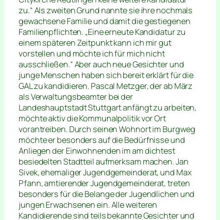
zu.“ Als zweiten Grund nannte sie ihre nochmals
gewachsene Familie und damit die gestiegenen
Familienpflichten. „Eine erneute Kandidatur zu
einem späteren Zeitpunkt kann ich mir gut
vorstellen und möchte ich für mich nicht
ausschließen.“ Aber auch neue Gesichter und
junge Menschen haben sich bereit erklärt für die
GAL zu kandidieren. Pascal Metzger, der ab März
als Verwaltungsbeamter bei der
Landeshauptstadt Stuttgart anfängt zu arbeiten,
möchte aktiv die Kommunalpolitik vor Ort
vorantreiben. Durch seinen Wohnort im Burgweg
möchte er besonders auf die Bedürfnisse und
Anliegen der Einwohnenden im am dichtest
besiedelten Stadtteil aufmerksam machen. Jan
Sivek, ehemaliger Jugendgemeinderat, und Max
Pfann, amtierender Jugendgemeinderat, treten
besonders für die Belange der Jugendlichen und
jungen Erwachsenen ein. Alle weiteren
Kandidierende sind teils bekannte Gesichter und