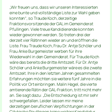
„Wir freuen uns, dass wir unseren Interessierten
eine bunte und vollständige Liste zur Wahl geben
konnten“, so Traude Koch, derzeitige
Fraktionsvorsitzende der GAL im Gemeinderat
Pfullingen. Viele treue Kandidierende konnten
wieder gewonnen werden. So treten drei der
derzeit vier Rätinnen wieder an und eröffnen die
Liste. Frau Traude Koch, Frau Dr. Antje Schöler und
Frau Anke Burgemeister werben für ihre
Wiederwahl in den Gemeinderat. Für Traude Koch
wäre das bereits die dritte Amtszeit. Für Dr. Antje
Schöler und Anke Burgemeister wäre es die zweite
Amtszeit. Ihre in den letzten Jahren gesammelten
Erfahrungen möchten sie weitere fünf Jahre in die
Politik vor Ort einbringen. Malin Hagel, die vierte
amtierende Rätin der GAL-Fraktion, tritt nicht mehr
an. Sie sagt dazu: „Die Entscheidung ist mir sehr
schwergefallen. Leider lassen mir meine
derzeitigen beruflichen Verpflichtungen in der
Citykirche Reutlingen keine weitere Kandidatur