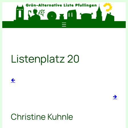
Zum
Inhalt
springen
Listenplatz 20
🡸
🡺
Christine Kuhnle