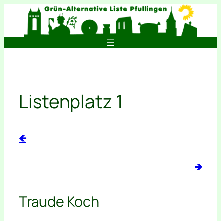
Zum
Inhalt
springen
Listenplatz 1
🡸
🡺
Traude Koch