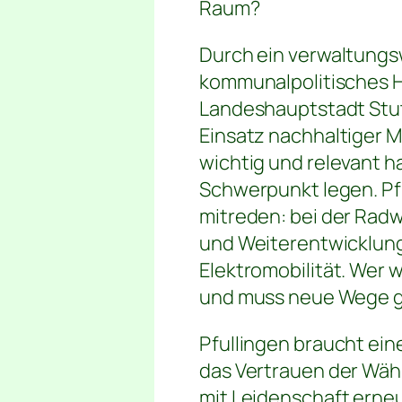
Raum?
Durch ein verwaltungs
kommunalpolitisches H
Landeshauptstadt Stutt
Einsatz nachhaltiger M
wichtig und relevant h
Schwerpunkt legen. Pfu
mitreden: bei der Rad
und Weiterentwicklung 
Elektromobilität. Wer w
und muss neue Wege 
Pfullingen braucht eine
das Vertrauen der Wäh
mit Leidenschaft erne