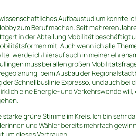
wissenschaftliches Aufbaustudium konnte ic
obby zum Beruf machen. Seit mehreren Jahren
gart in der Abteilung Mobilität beschäftigt 
obilitätsformen mit. Auch wenn ich alle Theme
alte, werde ich hierauf auch in meiner ehrena
llingen muss bei allen großen Mobilitätsfra
wegeplanung, beim Ausbau der Regionalstadt
der Schnellbuslinie Expresso, und auch bei 
irklich eine Energie- und Verkehrswende will, 
gehen.
 starke grüne Stimme im Kreis. Ich bin sehr da
lerinnen und Wähler bereits mehrfach gewin
ut um dieses Vertrauen.