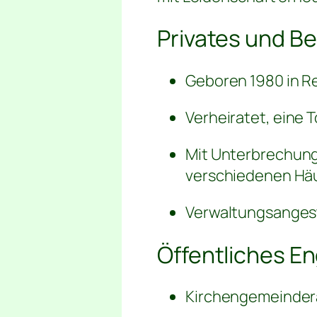
Privates und Be
Geboren 1980 in R
Verheiratet, eine 
Mit Unterbrechunge
verschiedenen Häu
Verwaltungsangest
Öffentliches E
Kirchengemeindera