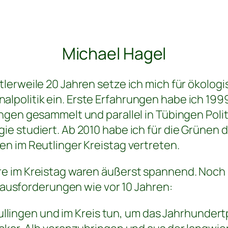
Michael Hagel
ttlerweile 20 Jahren setze ich mich für ökolog
lpolitik ein. Erste Erfahrungen habe ich 19
lingen gesammelt und parallel in Tübingen Pol
gie studiert. Ab 2010 habe ich für die Grünen 
gen im Reutlinger Kreistag vertreten.
re im Kreistag waren äußerst spannend. Noch
ausforderungen wie vor 10 Jahren:
ullingen und im Kreis tun, um das Jahrhundert