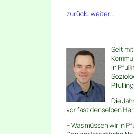
zurück…
weiter…
Seit mi
Kommuna
in Pful
Soziolo
Pfullin
Die Jah
vor fast denselben Her
– Was müssen wir in Pf