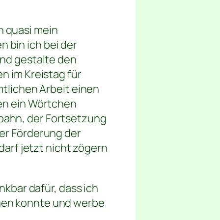
h quasi mein
 bin ich bei der
und gestalte den
n im Kreistag für
mtlichen Arbeit einen
gen ein Wörtchen
bahn, der Fortsetzung
der Förderung der
darf jetzt nicht zögern
nkbar dafür, dass ich
nen konnte und werbe