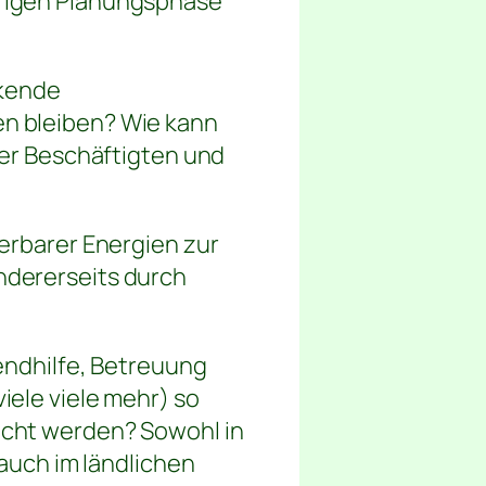
erigen Planungsphase
ckende
n bleiben? Wie kann
der Beschäftigten und
erbarer Energien zur
ndererseits durch
endhilfe, Betreuung
ele viele mehr) so
echt werden? Sowohl in
 auch im ländlichen