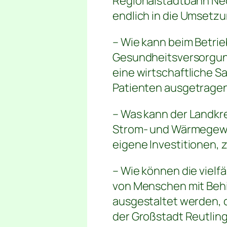
Regionalstadtbahn Nec
endlich in die Umset
– Wie kann beim Betrie
Gesundheitsversorgung
eine wirtschaftliche S
Patienten ausgetragen
– Was kann der Landkre
Strom- und Wärmegewin
eigene Investitionen, z
– Wie können die vielf
von Menschen mit Behin
ausgestaltet werden, 
der Großstadt Reutling