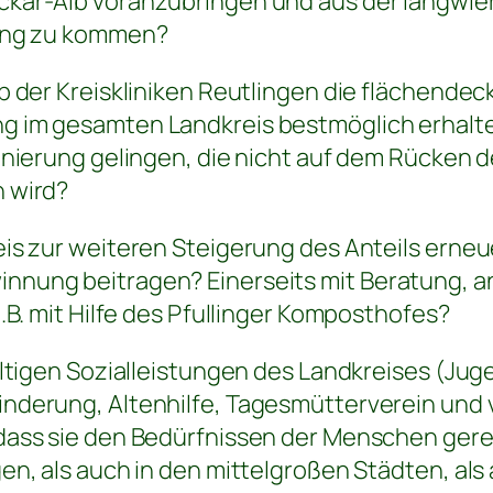
kar-Alb voranzubringen und aus der langwi
zung zu kommen?
b der Kreiskliniken Reutlingen die flächende
 im gesamten Landkreis bestmöglich erhalte
anierung gelingen, die nicht auf dem Rücken 
 wird?
is zur weiteren Steigerung des Anteils erneu
nung beitragen? Einerseits mit Beratung, a
.B. mit Hilfe des Pfullinger Komposthofes?
ältigen Sozialleistungen des Landkreises (Jug
derung, Altenhilfe, Tagesmütterverein und vi
dass sie den Bedürfnissen der Menschen ger
en, als auch in den mittelgroßen Städten, als