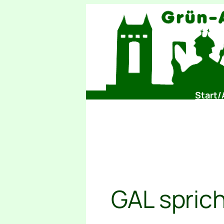
Zum
Inhalt
springen
Start/
GAL spric