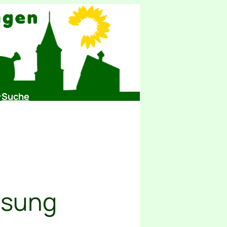
Suche
isung