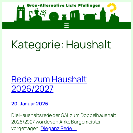
Zum
Inhalt
springen
Kategorie:
Haushalt
Rede zum Haushalt
2026/2027
20. Januar 2026
Die Haushaltsrede der GAL zum Doppelhaushalt
2026/2027 wurde von Anke Burgemeister
vorgetragen.
Die ganz Rede ….