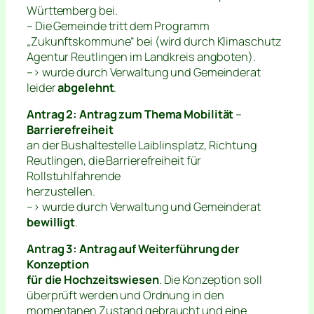
Württemberg bei.
– Die Gemeinde tritt dem Programm
„Zukunftskommune“ bei (wird durch Klimaschutz
Agentur Reutlingen im Landkreis angboten).
–> wurde durch Verwaltung und Gemeinderat
leider
abgelehnt
.
Antrag 2: Antrag zum Thema Mobilität
–
Barrierefreiheit
an der Bushaltestelle Laiblinsplatz, Richtung
Reutlingen, die Barrierefreiheit für
Rollstuhlfahrende
herzustellen.
–> wurde durch Verwaltung und Gemeinderat
bewilligt
.
Antrag 3: Antrag auf Weiterführung der
Konzeption
für die Hochzeitswiesen
. Die Konzeption soll
überprüft werden und Ordnung in den
momentanen Zustand gebraucht und eine