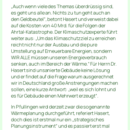
„Auch wenn viele des Themas überdrüssig sind,
es geht uns alle an. Nichts zu tun geht auch an
den Geldbeutel“, betont Hasert und verweist dabei
auf die Kosten von 40 Mrd. für die Folgen der
Ahrtal-Katastrophe. Der Klimaschutzexperte führt
weiter aus: „Um das Klimaschutzziel zu erreichen
reicht nicht nur der Ausbau und die pure
Umstellung auf Erneuerbare Energien, sondern
WIR ALLE müssen unseren Energieverbrauch
senken, auch im Bereich der Wärme.“ Für Herrn Dr.
Hasert sind unsanierte Gebäude keine Lösung
und er findet auf die Frage warum ausgerechnet
wir in Deutschland große Anstrengungen machen
sollen, eine kurze Antwort: „weil es sich lohnt und
es für Gebäude einen Mehrwert erzeugt“.
In Pfullingen wird derzeit zwar die sogenannte
Wärmeplanung durchgeführt, referiert Hasert,
doch dies ist erstmal nur ein „strategisches
Planungsinstrument“ und es passiert erst mal